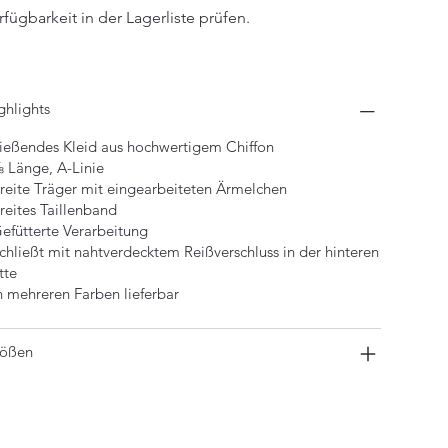
rfügbarkeit in der Lagerliste prüfen.
ghlights
fließendes Kleid aus hochwertigem Chiffon
⅞ Länge, A-Linie
Breite Träger mit eingearbeiteten Ärmelchen
Breites Taillenband
Gefütterte Verarbeitung
Schließt mit nahtverdecktem Reißverschluss in der hinteren
tte
in mehreren Farben lieferbar
ößen