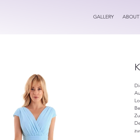
GALLERY
ABOUT
K
Di
Au
Lo
Be
Zu
De
zu