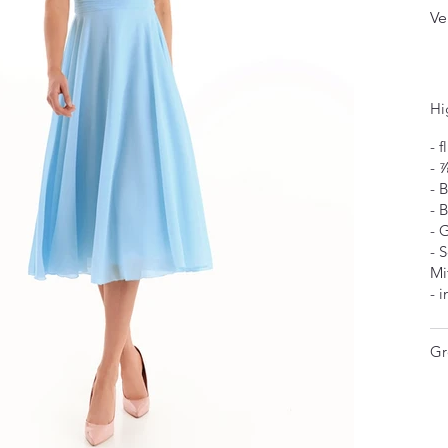
Ve
Hi
- 
- 
- 
- 
- 
- 
Mi
- 
Gr