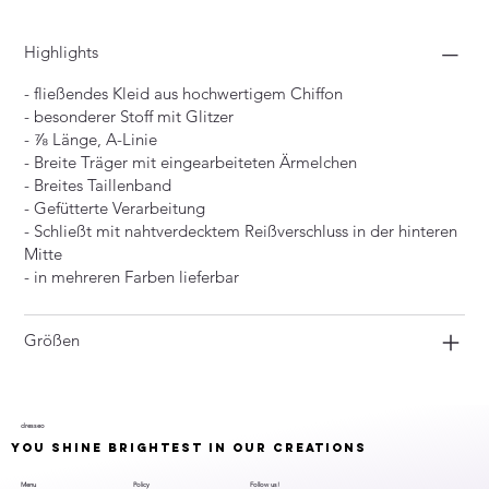
Highlights
- fließendes Kleid aus hochwertigem Chiffon
- besonderer Stoff mit Glitzer
- ⅞ Länge, A-Linie
- Breite Träger mit eingearbeiteten Ärmelchen
- Breites Taillenband
- Gefütterte Verarbeitung
- Schließt mit nahtverdecktem Reißverschluss in der hinteren
Mitte
- in mehreren Farben lieferbar
Größen
dresseo
YOU SHINE BRIGHTEST IN OUR CREATIONS
YOU SHINE BRIGHTEST IN OUR CREATIONS
Menu
Policy
Follow us!