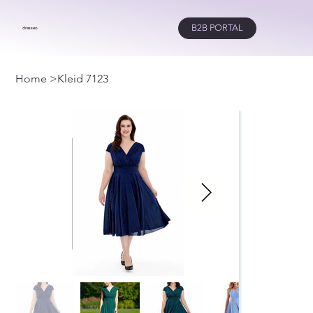
B2B PORTAL
dresseo
Home
>
Kleid 7123